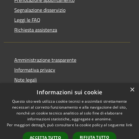
Segnalazione disservizio
Leggi le FAQ
Richiesta assistenza
Amministrazione trasparente
Informativa privacy
Note legali
×
Dichiarazione di accessibilità
Informazioni sui cookie
Questo sito web utilizza cookie tecnici e assimilati strettamente
necessari al corretto funzionamento e alla navigazione del sito,
nonché un cookie tecnico analitico al solo fine di elaborare
informazioni statistiche, aggregate e anonime.
RSS
Copyright © 2026 • Comune di
Per maggiori dettagli, può consultare la cookie policy al seguente
link
Accessibilità
Larciano • Powered by
Privacy
Municipium
Accesso
•
RIFIUTA TUTTO
ACCETTA TUTTO