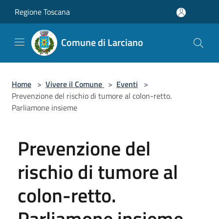
Salta al contenuto principale
Regione Toscana
Comune di Larciano
Home
>
Vivere il Comune
>
Eventi
>
Prevenzione del rischio di tumore al colon-retto.
Parliamone insieme
Prevenzione del
rischio di tumore al
colon-retto.
Parliamone insieme