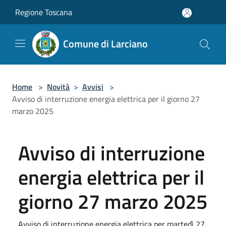
Salta al contenuto principale
Regione Toscana
Comune di Larciano
Home
>
Novità
>
Avvisi
>
Avviso di interruzione energia elettrica per il giorno 27
marzo 2025
Avviso di interruzione
energia elettrica per il
giorno 27 marzo 2025
Avviso di interruzione energia elettrica per martedì 27