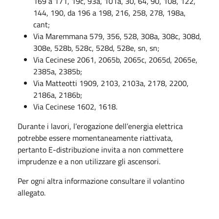
169 a 171, 19c, 93a, 101a, 30, 64, 90, 108, 122,
144, 190, da 196 a 198, 216, 258, 278, 198a,
cant;
Via Maremmana 579, 356, 528, 308a, 308c, 308d,
308e, 528b, 528c, 528d, 528e, sn, sn;
Via Cecinese 2061, 2065b, 2065c, 2065d, 2065e,
2385a, 2385b;
Via Matteotti 1909, 2103, 2103a, 2178, 2200,
2186a, 2186b;
Via Cecinese 1602, 1618.
Durante i lavori, l’erogazione dell’energia elettrica
potrebbe essere momentaneamente riattivata,
pertanto E-distribuzione invita a non commettere
imprudenze e a non utilizzare gli ascensori.
Per ogni altra informazione consultare il volantino
allegato.