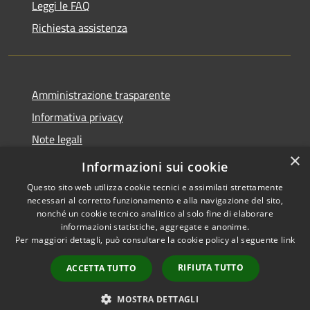
Leggi le FAQ
Richiesta assistenza
Amministrazione trasparente
Informativa privacy
Note legali
×
Dichiarazione di accessibilità
Informazioni sui cookie
Questo sito web utilizza cookie tecnici e assimilati strettamente
necessari al corretto funzionamento e alla navigazione del sito,
nonché un cookie tecnico analitico al solo fine di elaborare
informazioni statistiche, aggregate e anonime.
RSS
Copyright © 2026 • Comune di
Per maggiori dettagli, può consultare la cookie policy al seguente
link
Accessibilità
Larciano • Powered by
Privacy
Municipium
Accesso
•
RIFIUTA TUTTO
ACCETTA TUTTO
Cookie
redazione
Mappa del sito
MOSTRA DETTAGLI