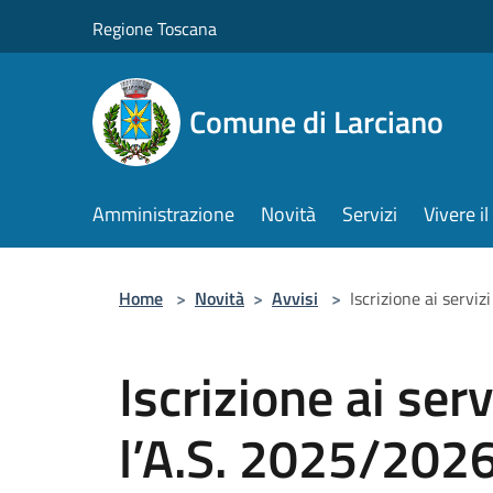
Salta al contenuto principale
Regione Toscana
Comune di Larciano
Amministrazione
Novità
Servizi
Vivere 
Home
>
Novità
>
Avvisi
>
Iscrizione ai serviz
Iscrizione ai serv
l’A.S. 2025/202