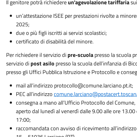
Il genitore potrà richiedere
un'agevolazione tariffaria
sui
un’attestazione ISEE per prestazioni rivolte a minore
2025;
due o più figli iscritti ai servizi scolastici;
certificato di disabilità del minore.
Per richiedere il servizio di
pre-scuola
presso la scuola pr
servizio di
post asilo
presso la scuola dell’infanzia di Bicc
presso gli Uffici Pubblica Istruzione e Protocollo e conseg
mail all’indirizzo protocollo@comune.larciano.pt.it;
PEC all’indirizzo
comune.larciano@postacert.toscana
consegna a mano all’Ufficio Protocollo del Comune, 
aperto dal lunedì al venerdì dalle 9.00 alle ore 13.00
17:00;
raccomandata con avviso di ricevimento all’indirizz
15 – 51036 Larciano (PT).