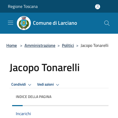
Salta al contenuto principale
Regione Toscana
Comune di Larciano
Home
>
Amministrazione
>
Politici
>
Jacopo Tonarelli
Jacopo Tonarelli
Condividi
Vedi azioni
INDICE DELLA PAGINA
Incarichi