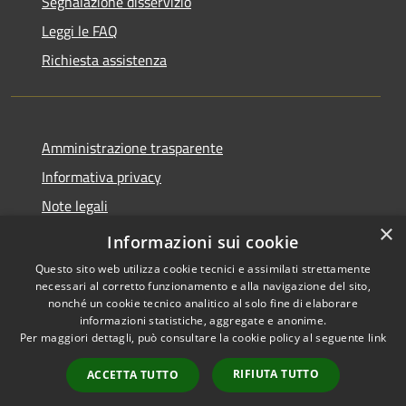
Segnalazione disservizio
Leggi le FAQ
Richiesta assistenza
Amministrazione trasparente
Informativa privacy
Note legali
×
Dichiarazione di accessibilità
Informazioni sui cookie
Questo sito web utilizza cookie tecnici e assimilati strettamente
necessari al corretto funzionamento e alla navigazione del sito,
nonché un cookie tecnico analitico al solo fine di elaborare
informazioni statistiche, aggregate e anonime.
RSS
Copyright © 2026 • Comune di
Per maggiori dettagli, può consultare la cookie policy al seguente
link
Accessibilità
Larciano • Powered by
Privacy
Municipium
Accesso
•
RIFIUTA TUTTO
ACCETTA TUTTO
Cookie
redazione