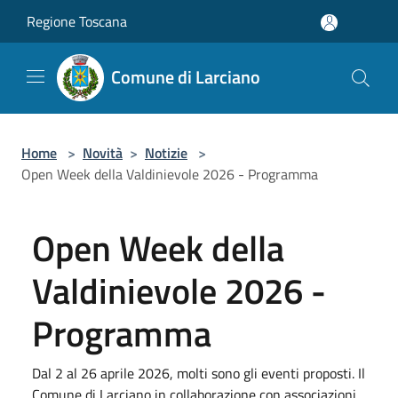
Salta al contenuto principale
Regione Toscana
Comune di Larciano
Home
>
Novità
>
Notizie
>
Open Week della Valdinievole 2026 - Programma
Open Week della
Valdinievole 2026 -
Programma
Dal 2 al 26 aprile 2026, molti sono gli eventi proposti. Il
Comune di Larciano in collaborazione con associazioni