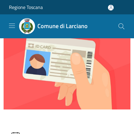
Salta al contenuto principale
Regione Toscana
Comune di Larciano