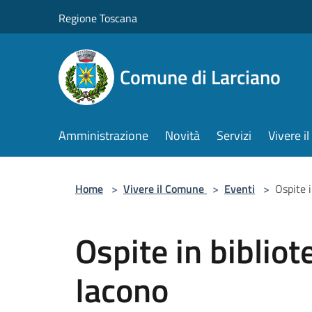
Salta al contenuto principale
Regione Toscana
Comune di Larciano
Amministrazione
Novità
Servizi
Vivere 
Home
>
Vivere il Comune
>
Eventi
>
Ospite 
Ospite in biblio
Iacono