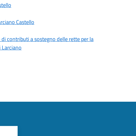
tello
rciano Castello
di contributi a sostegno delle rette per la
i Larciano