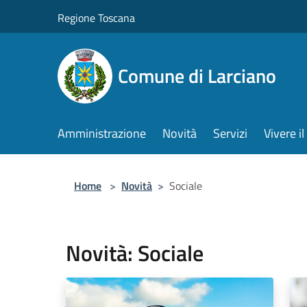
Salta al contenuto principale
Regione Toscana
Comune di Larciano
Amministrazione
Novità
Servizi
Vivere 
Home
>
Novità
>
Sociale
Novità: Sociale