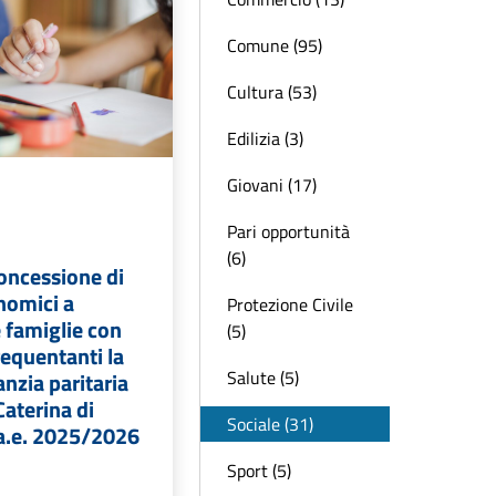
Comune (95)
Cultura (53)
Edilizia (3)
Giovani (17)
Pari opportunità
(6)
oncessione di
nomici a
Protezione Civile
 famiglie con
(5)
 frequentanti la
Salute (5)
anzia paritaria
Caterina di
Sociale (31)
’a.e. 2025/2026
Sport (5)