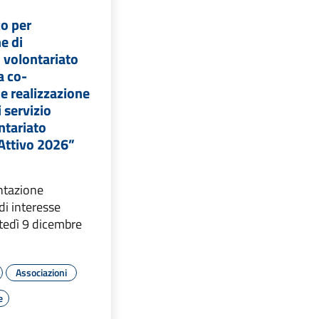
co per
e di
i volontariato
a co-
e realizzazione
 servizio
ntariato
 Attivo 2026”
ntazione
di interesse
tedì 9 dicembre
Associazioni
e