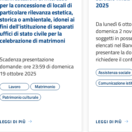
per la concessione di locali di
2025
particolare rilevanza estetica,
storica o ambientale, idonei ai
Da lunedì 6 otto
fini dell'istituzione di separati
domenica 2 nov
uffici di stato civile per la
soggetti in posse
celebrazione di matrimoni
elencati nel Ba
presentare la d
Scadenza presentazione
richiedere il con
domande: ore 23:59 di domenica
Assistenza sociale
19 ottobre 2025
Comunicazione isti
Lavoro
Matrimonio
Patrimonio culturale
LEGGI DI PIÙ
LEGGI DI PIÙ