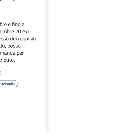
bre e fino a
embre 2025 i
sso dei requisiti
ndo, posso
omanda per
tributo.
tuzionale