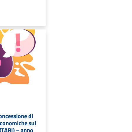
oncessione di
economiche sul
i (TARI) – anno