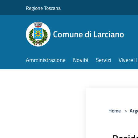
Salta al contenuto principale
Regione Toscana
Comune di Larciano
Amministrazione
Novità
Servizi
Vivere 
Home
>
Arg