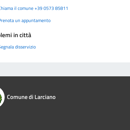
Chiama il comune +39 0573 85811
Prenota un appuntamento
lemi in città
Segnala disservizio
Comune di Larciano