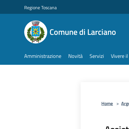
Salta al contenuto principale
Regione Toscana
Comune di Larciano
Amministrazione
Novità
Servizi
Vivere 
Home
>
Arg