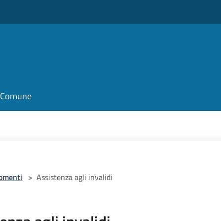
il Comune
omenti
>
Assistenza agli invalidi