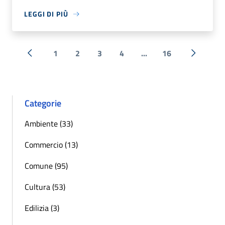
LEGGI DI PIÙ
1
2
3
4
...
16
« Precedente
Successi
Categorie
Ambiente (33)
Commercio (13)
Comune (95)
Cultura (53)
Edilizia (3)