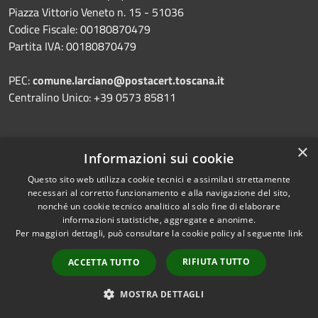
Piazza Vittorio Veneto n. 15 - 51036
Codice Fiscale: 00180870479
Partita IVA: 00180870479
PEC:
comune.larciano@postacert.toscana.it
Centralino Unico: +39 0573 85811
×
Informazioni sui cookie
Prenotazione appuntamento
Questo sito web utilizza cookie tecnici e assimilati strettamente
Segnalazione disservizio
necessari al corretto funzionamento e alla navigazione del sito,
Leggi le FAQ
nonché un cookie tecnico analitico al solo fine di elaborare
informazioni statistiche, aggregate e anonime.
Richiesta assistenza
Per maggiori dettagli, può consultare la cookie policy al seguente
link
RIFIUTA TUTTO
ACCETTA TUTTO
MOSTRA DETTAGLI
Amministrazione trasparente