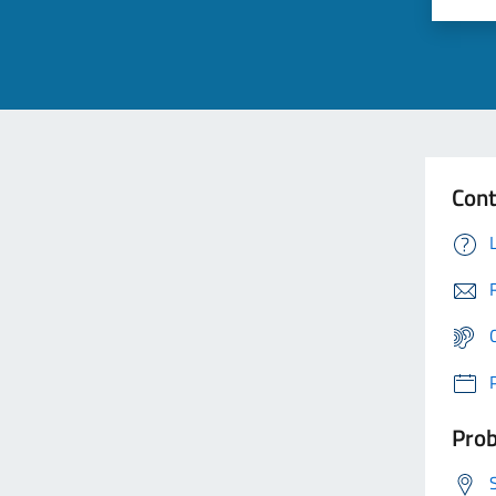
Cont
Prob