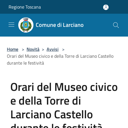
Salta al contenuto principale
Regione Toscana
Comune di Larciano
Home
>
Novità
>
Avvisi
>
Orari del Museo civico e della Torre di Larciano Castello
durante le festività
Orari del Museo civico
e della Torre di
Larciano Castello
durante le festività