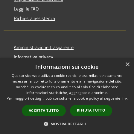
Leggi le FAQ
Richiesta assistenza
Amministrazione trasparente
Informativa privacy
×
Note legali
Informazioni sui cookie
Dichiarazione di accessibilità
Questo sito web utilizza cookie tecnici e assimilati strettamente
necessari al corretto funzionamento e alla navigazione del sito,
nonché un cookie tecnico analitico al solo fine di elaborare
informazioni statistiche, aggregate e anonime.
Per maggiori dettagli, può consultare la cookie policy al seguente
link
RSS
Copyright © 2026 • Comune di
RIFIUTA TUTTO
ACCETTA TUTTO
Accessibilità
Larciano • Powered by
Privacy
Municipium
Accesso
•
MOSTRA DETTAGLI
Cookie
redazione