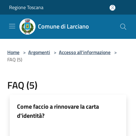
Salta al contenuto principale
Regione Toscana
Comune di Larciano
Home
>
Argomenti
>
Accesso all'informazione
>
FAQ (5)
FAQ (5)
Come faccio a rinnovare la carta
d'identità?