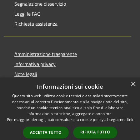
Segnalazione disservizio
Leggi le FAQ
Richiesta assistenza
Amministrazione trasparente
Informativa privacy
Note legali
×
Dichiarazione di accessibilità
Informazioni sui cookie
Questo sito web utilizza cookie tecnici e assimilati strettamente
necessari al corretto funzionamento e alla navigazione del sito,
nonché un cookie tecnico analitico al solo fine di elaborare
informazioni statistiche, aggregate e anonime.
RSS
Copyright © 2026 • Comune di
Per maggiori dettagli, può consultare la cookie policy al seguente
link
Accessibilità
Larciano • Powered by
Privacy
Municipium
Accesso
•
RIFIUTA TUTTO
ACCETTA TUTTO
Cookie
redazione