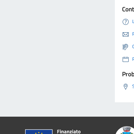
Cont
Prob