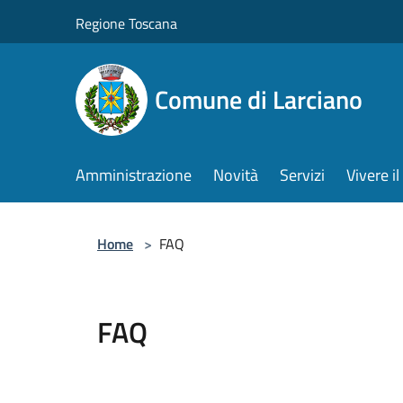
Salta al contenuto principale
Regione Toscana
Comune di Larciano
Amministrazione
Novità
Servizi
Vivere 
Home
>
FAQ
FAQ