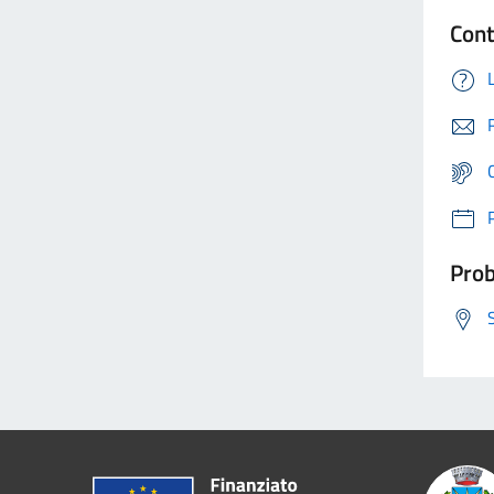
Cont
Prob