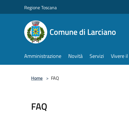
Salta al contenuto principale
Regione Toscana
Comune di Larciano
Amministrazione
Novità
Servizi
Vivere 
Home
>
FAQ
FAQ