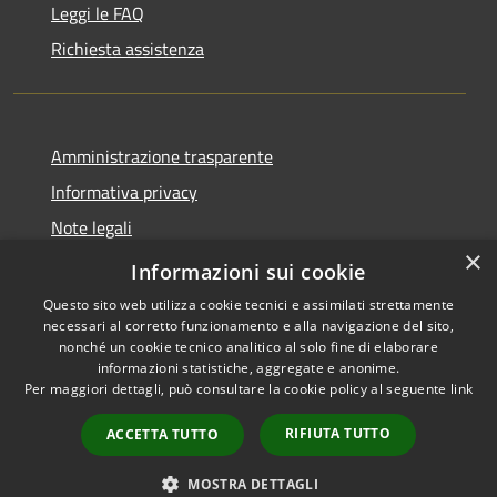
Leggi le FAQ
Richiesta assistenza
Amministrazione trasparente
Informativa privacy
Note legali
×
Dichiarazione di accessibilità
Informazioni sui cookie
Questo sito web utilizza cookie tecnici e assimilati strettamente
necessari al corretto funzionamento e alla navigazione del sito,
nonché un cookie tecnico analitico al solo fine di elaborare
informazioni statistiche, aggregate e anonime.
RSS
Copyright © 2026 • Comune di
Per maggiori dettagli, può consultare la cookie policy al seguente
link
Accessibilità
Larciano • Powered by
Privacy
Municipium
Accesso
•
RIFIUTA TUTTO
ACCETTA TUTTO
Cookie
redazione
Mappa del sito
MOSTRA DETTAGLI