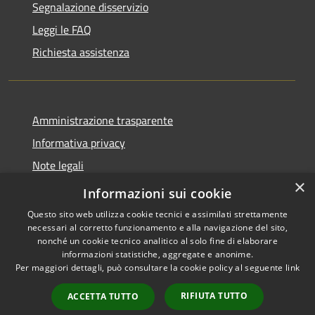
Segnalazione disservizio
Leggi le FAQ
Richiesta assistenza
Amministrazione trasparente
Informativa privacy
Note legali
×
Dichiarazione di accessibilità
Informazioni sui cookie
Questo sito web utilizza cookie tecnici e assimilati strettamente
necessari al corretto funzionamento e alla navigazione del sito,
nonché un cookie tecnico analitico al solo fine di elaborare
informazioni statistiche, aggregate e anonime.
RSS
Copyright © 2026 • Comune di
Per maggiori dettagli, può consultare la cookie policy al seguente
link
Accessibilità
Larciano • Powered by
Privacy
Municipium
Accesso
•
RIFIUTA TUTTO
ACCETTA TUTTO
Cookie
redazione