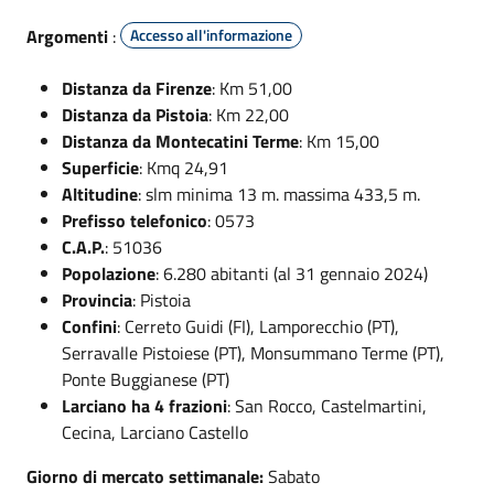
Argomenti
:
Accesso all'informazione
Distanza da Firenze
: Km 51,00
Distanza da Pistoia
: Km 22,00
Distanza da Montecatini Terme
: Km 15,00
Superficie
: Kmq 24,91
Altitudine
: slm minima 13 m. massima 433,5 m.
Prefisso telefonico
: 0573
C.A.P.
: 51036
Popolazione
: 6.280 abitanti (al 31 gennaio 2024)
Provincia
: Pistoia
Confini
: Cerreto Guidi (FI), Lamporecchio (PT),
Serravalle Pistoiese (PT), Monsummano Terme (PT),
Ponte Buggianese (PT)
Larciano ha 4 frazioni
: San Rocco, Castelmartini,
Cecina, Larciano Castello
Giorno di mercato settimanale:
Sabato