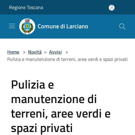
Salta al contenuto principale
Regione Toscana
Comune di Larciano
Home
>
Novità
>
Avvisi
>
Pulizia e manutenzione di terreni, aree verdi e spazi privati
Pulizia e
manutenzione di
terreni, aree verdi e
spazi privati