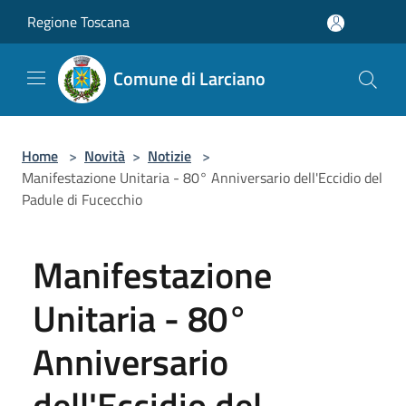
Salta al contenuto principale
Regione Toscana
Comune di Larciano
Home
>
Novità
>
Notizie
>
Manifestazione Unitaria - 80° Anniversario dell'Eccidio del
Padule di Fucecchio
Manifestazione
Unitaria - 80°
Anniversario
dell'Eccidio del