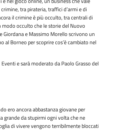
i e nel gioco online, un business che vale
rimine, tra pirateria, traffici d’armi e di
cora il crimine è più occulto, tra centrali di
 in modo occulto che le storie del Nuovo
uele Giordana e Massimo Morello scrivono un
o al Borneo per scoprire cos’è cambiato nel
G Eventi e sarà moderato da Paolo Grasso del
ando ero ancora abbastanza giovane per
a grande da stupirmi ogni volta che ne
 voglia di vivere vengono terribilmente bloccati