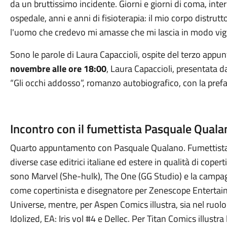
da un bruttissimo incidente. Giorni e giorni di coma, inter
ospedale, anni e anni di fisioterapia: il mio corpo distrutt
l'uomo che credevo mi amasse che mi lascia in modo vigli
Sono le parole di Laura Capaccioli, ospite del terzo app
novembre alle ore 18:00
, Laura Capaccioli, presentata da
“Gli occhi addosso”, romanzo autobiografico, con la pref
Incontro con il fumettista Pasquale Quala
Quarto appuntamento con Pasquale Qualano. Fumettista 
diverse case editrici italiane ed estere in qualità di copert
sono Marvel (She-hulk), The One (GG Studio) e la campagn
come copertinista e disegnatore per Zenescope Enterta
Universe, mentre, per Aspen Comics illustra, sia nel ruolo 
Idolized, EA: Iris vol #4 e Dellec. Per Titan Comics illus