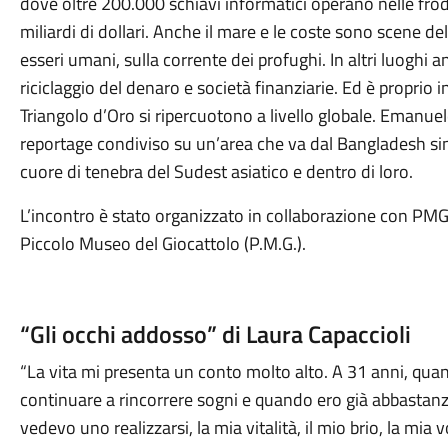
dove oltre 200.000 schiavi informatici operano nelle frod
miliardi di dollari. Anche il mare e le coste sono scene del c
esseri umani, sulla corrente dei profughi. In altri luoghi an
riciclaggio del denaro e società finanziarie. Ed è proprio
Triangolo d’Oro si ripercuotono a livello globale. Eman
reportage condiviso su un’area che va dal Bangladesh sin
cuore di tenebra del Sudest asiatico e dentro di loro.
L’incontro è stato organizzato in collaborazione con PM
Piccolo Museo del Giocattolo (P.M.G.).
“Gli occhi addosso” di Laura Capaccioli
“La vita mi presenta un conto molto alto. A 31 anni, qu
continuare a rincorrere sogni e quando ero già abbastanz
vedevo uno realizzarsi, la mia vitalità, il mio brio, la mia