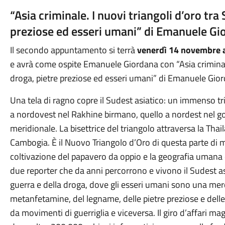
“Asia criminale. I nuovi triangoli d’oro tra
preziose ed esseri umani” di Emanuele G
Il secondo appuntamento si terrà
venerdì 14 novembre a
e avrà come ospite Emanuele Giordana con “Asia criminale.
droga, pietre preziose ed esseri umani” di Emanuele Gi
Una tela di ragno copre il Sudest asiatico: un immenso tri
a nordovest nel Rakhine birmano, quello a nordest nel go
meridionale. La bisettrice del triangolo attraversa la Tha
Cambogia. È il Nuovo Triangolo d’Oro di questa parte di m
coltivazione del papavero da oppio e la geografia umana 
due reporter che da anni percorrono e vivono il Sudest asi
guerra e della droga, dove gli esseri umani sono una merce,
metanfetamine, del legname, delle pietre preziose e delle 
da movimenti di guerriglia e viceversa. Il giro d’affari ma