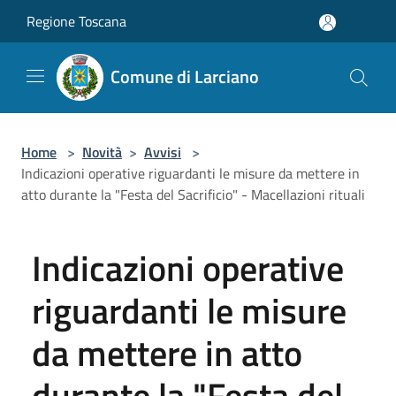
Salta al contenuto principale
Regione Toscana
Comune di Larciano
Home
>
Novità
>
Avvisi
>
Indicazioni operative riguardanti le misure da mettere in
atto durante la "Festa del Sacrificio" - Macellazioni rituali
Indicazioni operative
riguardanti le misure
da mettere in atto
durante la "Festa del