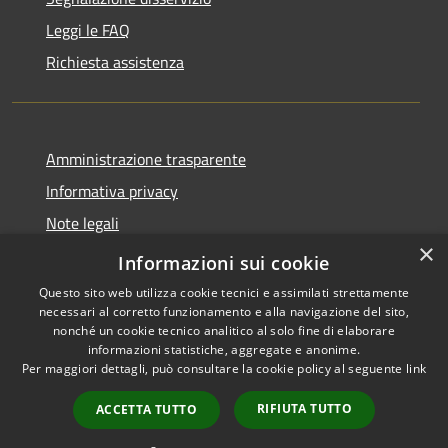
Leggi le FAQ
Richiesta assistenza
Amministrazione trasparente
Informativa privacy
Note legali
×
Dichiarazione di accessibilità
Informazioni sui cookie
Questo sito web utilizza cookie tecnici e assimilati strettamente
necessari al corretto funzionamento e alla navigazione del sito,
nonché un cookie tecnico analitico al solo fine di elaborare
informazioni statistiche, aggregate e anonime.
RSS
Copyright © 2026 • Comune di
Per maggiori dettagli, può consultare la cookie policy al seguente
link
Accessibilità
Larciano • Powered by
Privacy
Municipium
Accesso
•
RIFIUTA TUTTO
ACCETTA TUTTO
Cookie
redazione