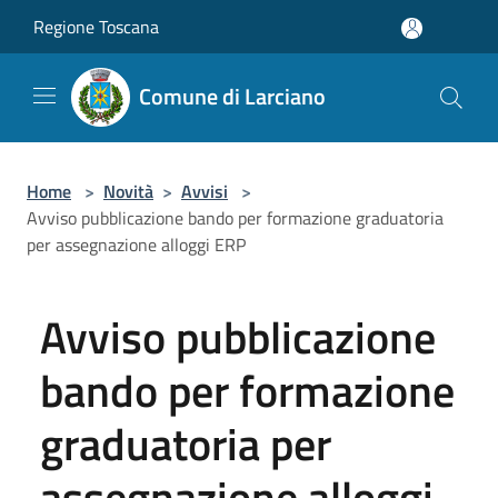
Salta al contenuto principale
Regione Toscana
Comune di Larciano
Home
>
Novità
>
Avvisi
>
Avviso pubblicazione bando per formazione graduatoria
per assegnazione alloggi ERP
Avviso pubblicazione
bando per formazione
graduatoria per
assegnazione alloggi