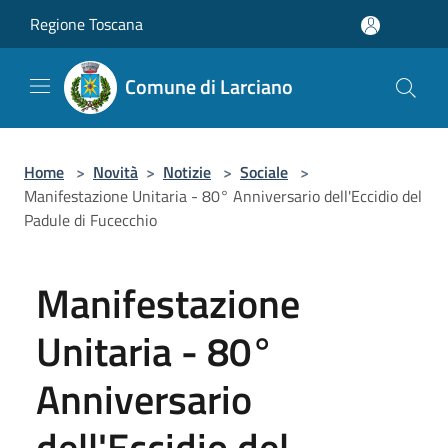
Salta al contenuto principale
Regione Toscana
Comune di Larciano
Home
>
Novità
>
Notizie
>
Sociale
>
Manifestazione Unitaria - 80° Anniversario dell'Eccidio del
Padule di Fucecchio
Manifestazione
Unitaria - 80°
Anniversario
dell'Eccidio del