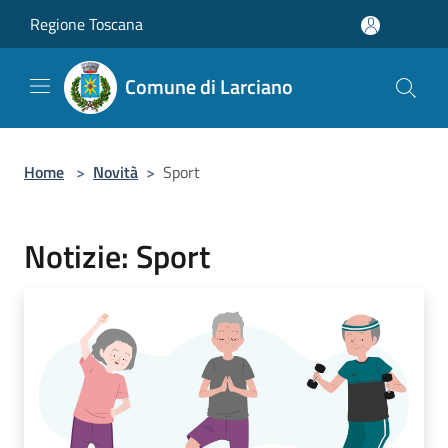
Salta al contenuto principale
Regione Toscana
Comune di Larciano
Home
>
Novità
>
Sport
Notizie: Sport