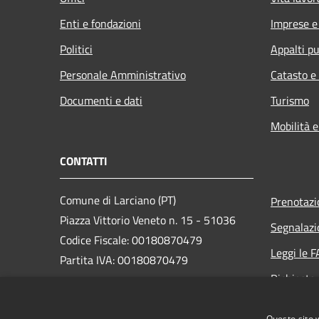
Enti e fondazioni
Imprese 
Politici
Appalti pu
Personale Amministrativo
Catasto e
Documenti e dati
Turismo
Mobilità e
CONTATTI
Comune di Larciano (PT)
Prenotaz
Piazza Vittorio Veneto n. 15 - 51036
Segnalazi
Codice Fiscale: 00180870479
Leggi le 
Partita IVA: 00180870479
Richiesta
PEC:
comune.larciano@postacert.toscana.it
Questo sito 