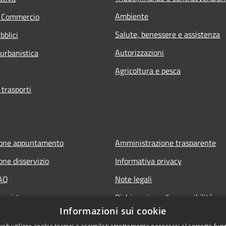
Ambiente
e Commercio
Salute, benessere e assistenza
bblici
Autorizzazioni
 urbanistica
Agricoltura e pesca
 trasporti
ione appuntamento
Amministrazione trasparente
one disservizio
Informativa privacy
FAQ
Note legali
 assistenza
Dichiarazione di accessibilità
Informazioni sui cookie
web utilizza cookie tecnici e assimilati strettamente necessari al corretto fu