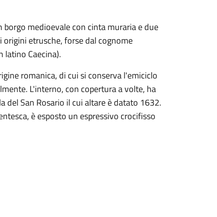
un borgo medioevale con cinta muraria e due
li origini etrusche, forse dal cognome
n latino Caecina).
rigine romanica, di cui si conserva l'emiciclo
almente. L'interno, con copertura a volte, ha
la del San Rosario il cui altare è datato 1632.
entesca, è esposto un espressivo crocifisso