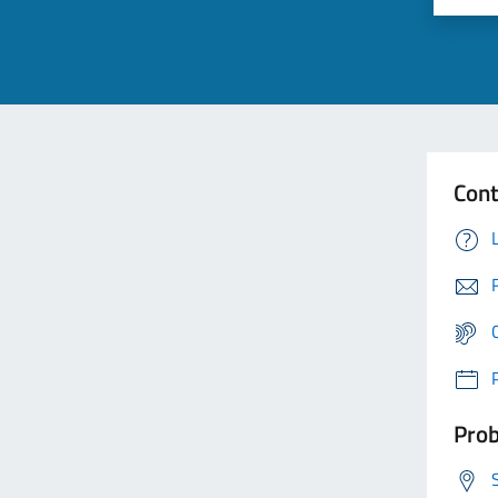
Cont
Prob