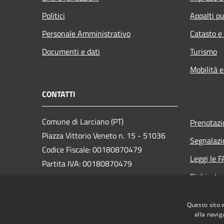
Politici
Appalti pu
Personale Amministrativo
Catasto e
Documenti e dati
Turismo
Mobilità e
CONTATTI
Comune di Larciano (PT)
Prenotaz
Piazza Vittorio Veneto n. 15 - 51036
Segnalazi
Codice Fiscale: 00180870479
Leggi le 
Partita IVA: 00180870479
Richiesta
PEC:
comune.larciano@postacert.toscana.it
Questo sito 
Centralino Unico: +39 0573 85811
alla navig