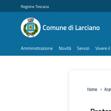
Salta al contenuto principale
Regione Toscana
Comune di Larciano
Amministrazione
Novità
Servizi
Vivere 
Home
>
Arg