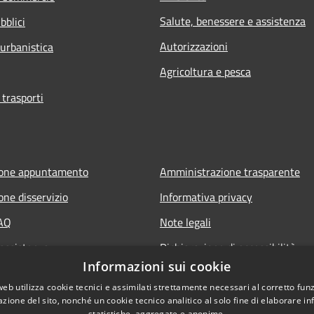
Salute, benessere e assistenza
bblici
Autorizzazioni
 urbanistica
Agricoltura e pesca
 trasporti
ione appuntamento
Amministrazione trasparente
one disservizio
Informativa privacy
FAQ
Note legali
 assistenza
Dichiarazione di accessibilità
Informazioni sui cookie
web utilizza cookie tecnici e assimilati strettamente necessari al corretto fu
azione del sito, nonché un cookie tecnico analitico al solo fine di elaborare i
statistiche, aggregate e anonime.