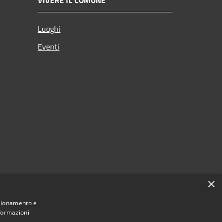
Luoghi
Eventi
×
nzionamento e
nformazioni