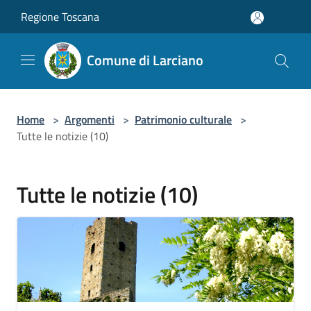
Salta al contenuto principale
Regione Toscana
Comune di Larciano
Home
>
Argomenti
>
Patrimonio culturale
>
Tutte le notizie (10)
Tutte le notizie (10)