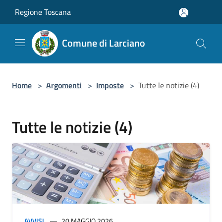
Salta al contenuto principale
Regione Toscana
Comune di Larciano
Home
>
Argomenti
>
Imposte
>
Tutte le notizie (4)
Tutte le notizie (4)
AVVISI
20 MAGGIO 2026