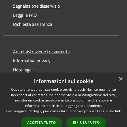
Segnalazione disservizio
Leggi le FAQ
Richiesta assistenza
Amministrazione trasparente
Informativa privacy
Note legali
×
Dichiarazione di accessibilità
Informazioni sui cookie
Questo sito web utilizza cookie tecnici e assimilati strettamente
necessari al corretto funzionamento e alla navigazione del sito,
nonché un cookie tecnico analitico al solo fine di elaborare
informazioni statistiche, aggregate e anonime.
RSS
Copyright © 2026 • Comune di
Per maggiori dettagli, può consultare la cookie policy al seguente
link
Accessibilità
Larciano • Powered by
Privacy
Municipium
Accesso
•
RIFIUTA TUTTO
ACCETTA TUTTO