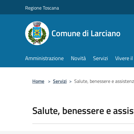
Salta al contenuto principale
Regione Toscana
Comune di Larciano
Amministrazione
Novità
Servizi
Vivere 
Home
>
Servizi
>
Salute, benessere e assisten
Salute, benessere e assi