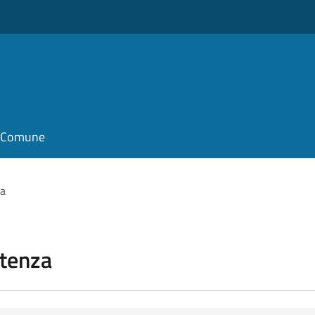
il Comune
za
stenza