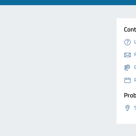
Cont
Prob