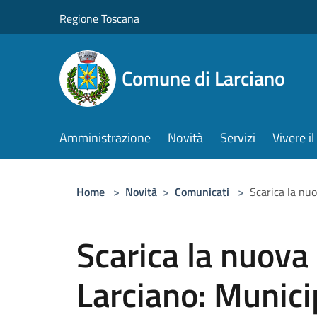
Salta al contenuto principale
Regione Toscana
Comune di Larciano
Amministrazione
Novità
Servizi
Vivere 
Home
>
Novità
>
Comunicati
>
Scarica la nu
Scarica la nuova
Larciano: Munic