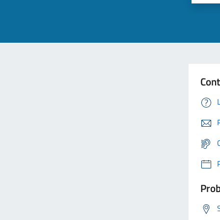
Cont
Prob