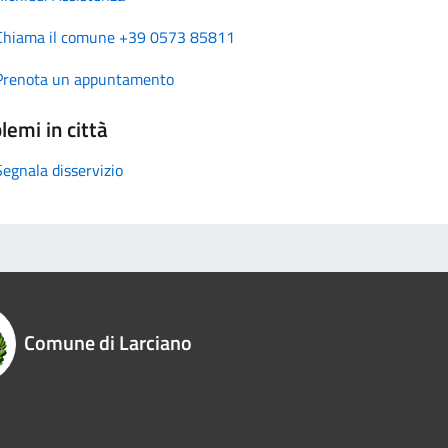
Chiama il comune +39 0573 85811
Prenota un appuntamento
lemi in città
Segnala disservizio
Comune di Larciano