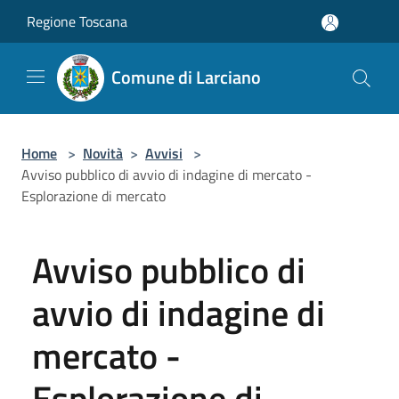
Salta al contenuto principale
Regione Toscana
Comune di Larciano
Home
>
Novità
>
Avvisi
>
Avviso pubblico di avvio di indagine di mercato -
Esplorazione di mercato
Avviso pubblico di
avvio di indagine di
mercato -
Esplorazione di