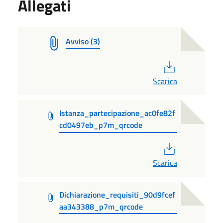
Allegati
Avviso (3)
PDF
Scarica
Istanza_partecipazione_ac0fe82f
cd0497eb_p7m_qrcode
PDF
Scarica
Dichiarazione_requisiti_90d9fcef
aa343388_p7m_qrcode