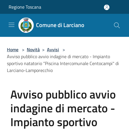
Salta al contenuto principale
Regione Toscana
Comune di Larciano
Home
>
Novità
>
Avvisi
>
Avviso pubblico avvio indagine di mercato - Impianto
sportivo natatorio “Piscina Intercomunale Centocampi" di
Larciano-Lamporecchio
Avviso pubblico avvio
indagine di mercato -
Impianto sportivo