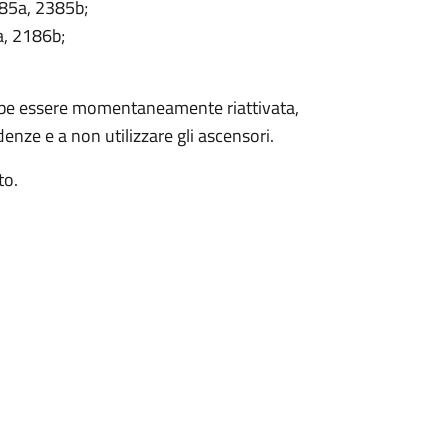
85a, 2385b;
a, 2186b;
rebbe essere momentaneamente riattivata,
nze e a non utilizzare gli ascensori.
to.