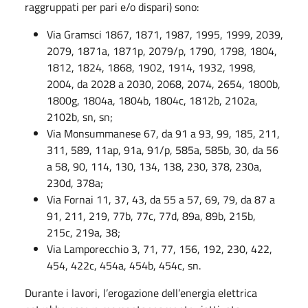
raggruppati per pari e/o dispari) sono:
Via Gramsci 1867, 1871, 1987, 1995, 1999, 2039,
2079, 1871a, 1871p, 2079/p, 1790, 1798, 1804,
1812, 1824, 1868, 1902, 1914, 1932, 1998,
2004, da 2028 a 2030, 2068, 2074, 2654, 1800b,
1800g, 1804a, 1804b, 1804c, 1812b, 2102a,
2102b, sn, sn;
Via Monsummanese 67, da 91 a 93, 99, 185, 211,
311, 589, 11ap, 91a, 91/p, 585a, 585b, 30, da 56
a 58, 90, 114, 130, 134, 138, 230, 378, 230a,
230d, 378a;
Via Fornai 11, 37, 43, da 55 a 57, 69, 79, da 87 a
91, 211, 219, 77b, 77c, 77d, 89a, 89b, 215b,
215c, 219a, 38;
Via Lamporecchio 3, 71, 77, 156, 192, 230, 422,
454, 422c, 454a, 454b, 454c, sn.
Durante i lavori, l’erogazione dell’energia elettrica