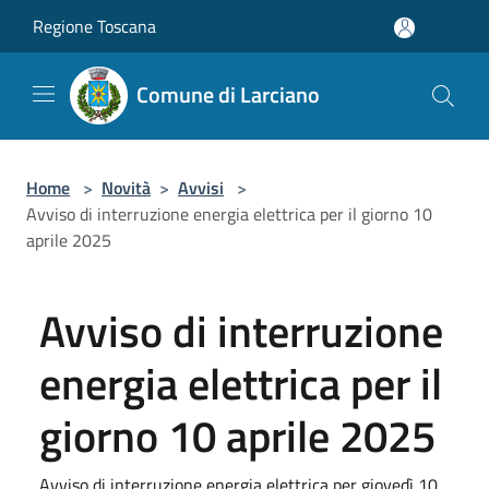
Salta al contenuto principale
Regione Toscana
Comune di Larciano
Home
>
Novità
>
Avvisi
>
Avviso di interruzione energia elettrica per il giorno 10
aprile 2025
Avviso di interruzione
energia elettrica per il
giorno 10 aprile 2025
Avviso di interruzione energia elettrica per giovedì 10