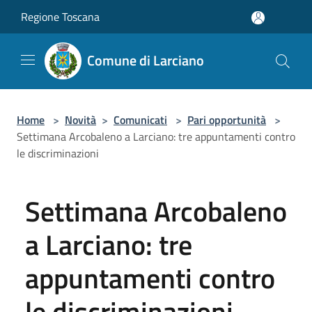
Salta al contenuto principale
Regione Toscana
Comune di Larciano
Home
>
Novità
>
Comunicati
>
Pari opportunità
>
Settimana Arcobaleno a Larciano: tre appuntamenti contro
le discriminazioni
Settimana Arcobaleno
a Larciano: tre
appuntamenti contro
le discriminazioni