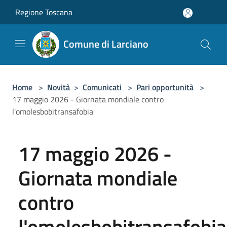
Salta al contenuto principale
Regione Toscana
Comune di Larciano
Home
>
Novità
>
Comunicati
>
Pari opportunità
>
17 maggio 2026 - Giornata mondiale contro
l'omolesbobitransafobia
17 maggio 2026 -
Giornata mondiale
contro
l'omolesbobitransafobia