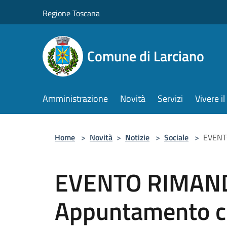
Salta al contenuto principale
Regione Toscana
Comune di Larciano
Amministrazione
Novità
Servizi
Vivere 
Home
>
Novità
>
Notizie
>
Sociale
>
EVENTO
EVENTO RIMAN
Appuntamento con