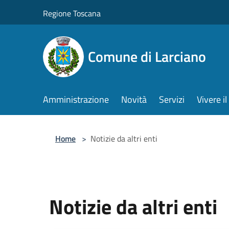
Salta al contenuto principale
Regione Toscana
Comune di Larciano
Amministrazione
Novità
Servizi
Vivere 
Home
>
Notizie da altri enti
Notizie da altri enti