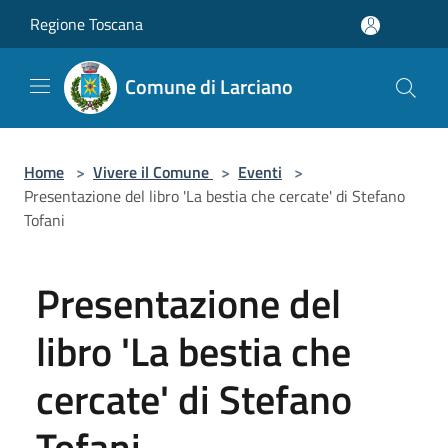
Salta al contenuto principale
Regione Toscana
Comune di Larciano
Home
>
Vivere il Comune
>
Eventi
>
Presentazione del libro 'La bestia che cercate' di Stefano
Tofani
Presentazione del
libro 'La bestia che
cercate' di Stefano
Tofani