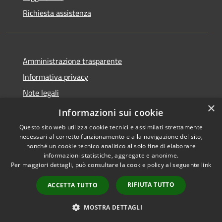
Richiesta assistenza
Amministrazione trasparente
Informativa privacy
Note legali
×
Dichiarazione di accessibilità
Informazioni sui cookie
Questo sito web utilizza cookie tecnici e assimilati strettamente
necessari al corretto funzionamento e alla navigazione del sito,
nonché un cookie tecnico analitico al solo fine di elaborare
informazioni statistiche, aggregate e anonime.
RSS
Copyright © 2026 • Comune di
Per maggiori dettagli, può consultare la cookie policy al seguente
link
Accessibilità
Larciano • Powered by
Privacy
Municipium
Accesso
•
RIFIUTA TUTTO
ACCETTA TUTTO
Cookie
redazione
Mappa del sito
MOSTRA DETTAGLI